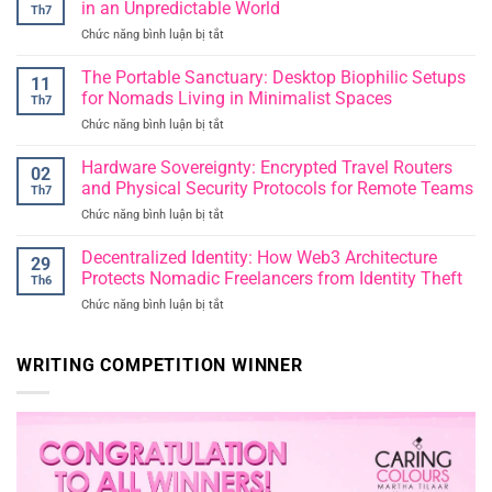
Reclaiming
in an Unpredictable World
Th7
Deep
Chức năng bình luận bị tắt
ở
Thought
Parenting
in
for
The Portable Sanctuary: Desktop Biophilic Setups
an
11
the
Era
for Nomads Living in Minimalist Spaces
Th7
Future:
of
Chức năng bình luận bị tắt
ở
Raising
Instant
The
Resilient
Publication
Portable
Hardware Sovereignty: Encrypted Travel Routers
Thinkers
02
Sanctuary:
in
and Physical Security Protocols for Remote Teams
Th7
Desktop
an
Chức năng bình luận bị tắt
ở
Biophilic
Unpredictable
Hardware
Setups
World
Sovereignty:
Decentralized Identity: How Web3 Architecture
for
29
Encrypted
Nomads
Protects Nomadic Freelancers from Identity Theft
Th6
Travel
Living
Chức năng bình luận bị tắt
ở
Routers
in
Decentralized
and
Minimalist
Identity:
Physical
Spaces
How
WRITING COMPETITION WINNER
Security
Web3
Protocols
Architecture
for
Protects
Remote
Nomadic
Teams
Freelancers
from
Identity