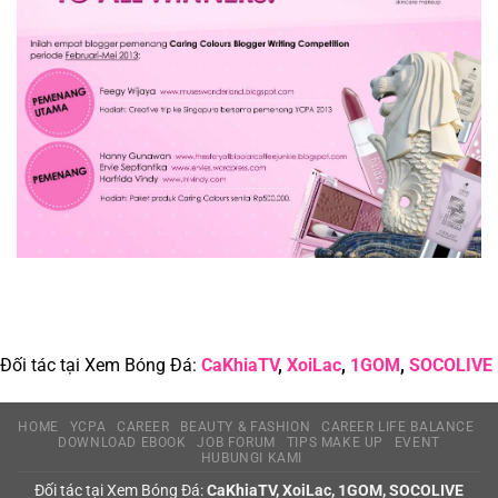
Theft
Đối tác tại Xem Bóng Đá:
CaKhiaTV
,
XoiLac
,
1GOM
,
SOCOLIVE
HOME
YCPA
CAREER
BEAUTY & FASHION
CAREER LIFE BALANCE
DOWNLOAD EBOOK
JOB FORUM
TIPS MAKE UP
EVENT
HUBUNGI KAMI
Đối tác tại Xem Bóng Đá:
CaKhiaTV
,
XoiLac
,
1GOM
,
SOCOLIVE