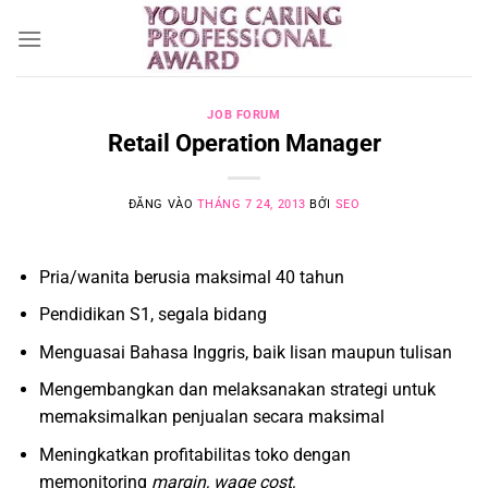
Bỏ
qua
nội
dung
JOB FORUM
Retail Operation Manager
ĐĂNG VÀO
THÁNG 7 24, 2013
BỞI
SEO
Pria/wanita berusia maksimal 40 tahun
Pendidikan S1, segala bidang
Menguasai Bahasa Inggris, baik lisan maupun tulisan
Mengembangkan dan melaksanakan strategi untuk
memaksimalkan penjualan secara maksimal
Meningkatkan profitabilitas toko dengan
memonitoring
margin, wage cost,