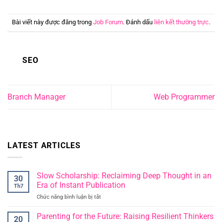
Bài viết này được đăng trong
Job Forum
. Đánh dấu
liên kết thường trực
.
SEO
Branch Manager
Web Programmer
LATEST ARTICLES
Slow Scholarship: Reclaiming Deep Thought in an
30
Era of Instant Publication
Th7
Chức năng bình luận bị tắt
ở
Slow
Scholarship:
Parenting for the Future: Raising Resilient Thinkers
20